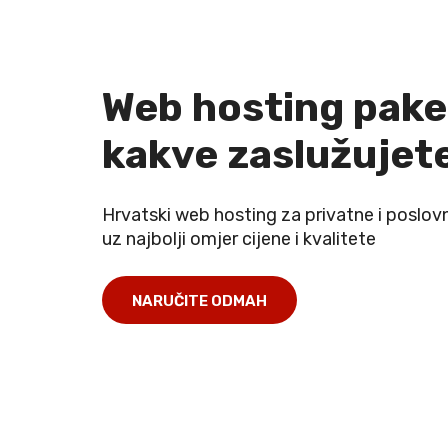
Brza registracija
domena
Web hosting pake
Odaberite svoju domenu i zakupite ju u tr
super povoljnoj cijeni
kakve zaslužujet
NARUČITE ODMAH
NARUČITE ODMAH