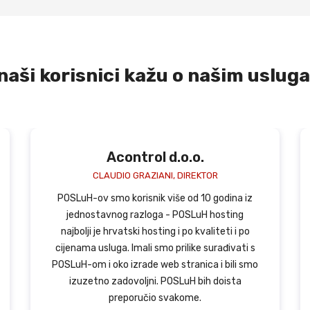
naši korisnici kažu o našim uslu
.o.
Opus Komunikacije d.o.o
REKTOR
MIRTA LIPKOVAC VRDOLJAK
d 10 godina iz
Izrazito smo zadovoljni brzim i efika
SLuH hosting
rješavanjem svakog našeg upita/zahtje
o kvaliteti i po
vjerujemo da ćemo nastaviti suradnj
ike surađivati s
obostrano zadovoljstvo. Izrazito smo p
anica i bili smo
na višegodišnju uspješnu suradnju. Po
H bih doista
podrška koju imamo od tehničke služb
me.
izvrsna.