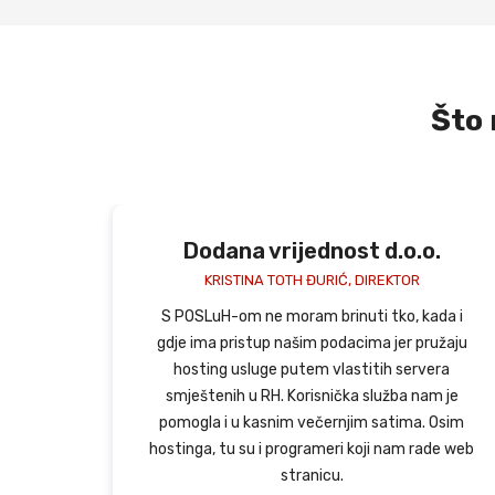
Što 
ednost d.o.o.
Acontrol d.o
 ĐURIĆ, DIREKTOR
CLAUDIO GRAZIANI, DI
m brinuti tko, kada i
POSLuH-ov smo korisnik više o
im podacima jer pružaju
jednostavnog razloga - PO
tem vlastitih servera
najbolji je hrvatski hosting i p
risnička služba nam je
cijenama usluga. Imali smo pril
večernjim satima. Osim
POSLuH-om i oko izrade web str
grameri koji nam rade web
izuzetno zadovoljni. POSLu
anicu.
preporučio svako