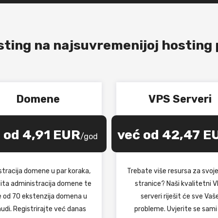
sting na najsuvremenijoj hosting 
Domene
VPS Serveri
 od 4,91 EUR
već od 42,47 E
/god
stracija domene u par koraka,
Trebate više resursa za svoj
tita administracija domene te
stranice? Naši kvalitetni 
e od 70 ekstenzija domena u
serveri riješit će sve Vaš
udi. Registrirajte već danas
probleme. Uvjerite se sami