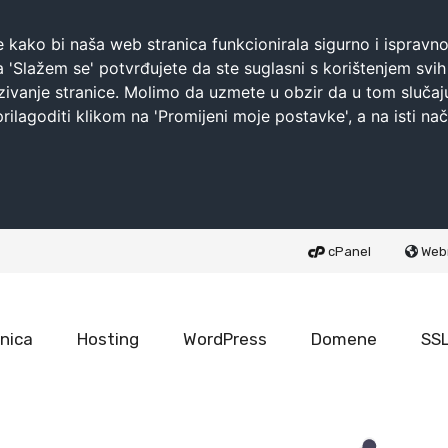
kako bi naša web stranica funkcionirala sigurno i ispravno, a
a 'Slažem se' potvrđujete da ste suglasni s korištenjem svi
zivanje stranice. Molimo da uzmete u obzir da u tom slučaj
ilagoditi klikom na 'Promijeni moje postavke', a na isti na
Web
cPanel
nica
Hosting
WordPress
Domene
SS