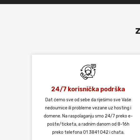
Z
24/7 korisnička podrška
Dat ćemo sve od sebe da riješimo sve Vaše
nedoumice ili probleme vezane uz hosting i
domene. Na raspolaganju smo 24/7 preko e-
pošte/ticketa, a radnim danom od 8-16h
preko telefona 01 3841 042 i chata.