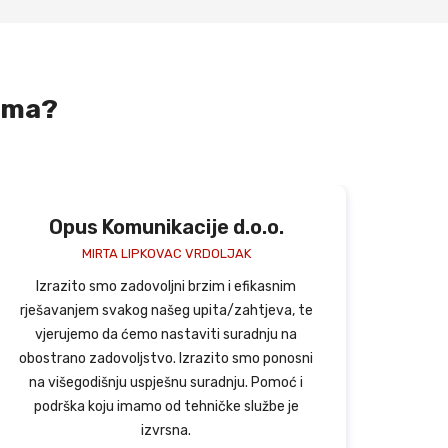
gama?
.
Herman projekt d.o.o.
DOMAGOJ HERMAN, DIREKTOR
snim
Kao dugogodišnji POSLuH-ov klijent iznimno
va, te
sam zadovoljan njihovim uslugama i
u na
profesionalnom odjelu. Kako mi se i web
onosni
stranica i domena nalaze u sigurnim rukama,
moć i
mogu se bezbrižno posvetiti svojim tekućim
e je
poslovima. Sve na jednom mjestu za razumnu
cijenu!