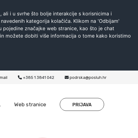
li i u svrhe što bolje interakcije s korisnicima i
h navedenih kategorija kolačića. Klikom na 'Odbijam'
u pojedine značajke web stranice, kao što je chat
čin možete dobiti više informacija o tome kako koristimo
mail
+385 1 3841 042
podrska@posluh.hr
L
Web stranice
PRIJAVA