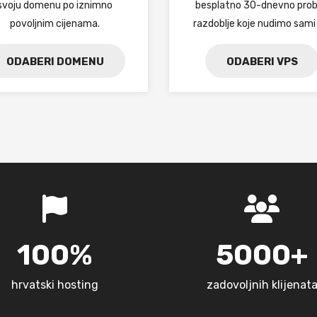
svoju domenu po iznimno
besplatno 30-dnevno pro
povoljnim cijenama.
razdoblje koje nudimo sami
ODABERI DOMENU
ODABERI VPS
100%
5000+
hrvatski hosting
zadovoljnih klijenat