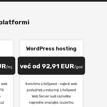
platformi
WordPress hosting
UR
već od 92,91 EUR
/mj
/god
e web
Koristimo LiteSpeed - najbrži web
VPS
poslužitelj u industriji. LiteSpeed
e
Web Server nudi raznolike
 uz
napredne značajke, izuzetnu