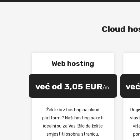
Cloud ho
Web hosting
već od 3,05 EUR
već
/mj
Želite brz hosting na cloud
Regi
platformi? Naši hosting paketi
vlas
idealni su za Vas. Bilo da želite
viš
smjestiti osobnu stranicu,
pon