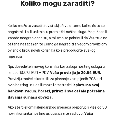
Koliko mogu zaraditi?
Koliko možete zaraditi ovisi isključivo o tome koliko ćete se
angažirati i biti ustrajni u promidžbi naših usluga. Mogućnosti
zarade neograničene su, a mi smo se pobrinuli da Vaš trud ne
ostane nezapažen te ćemo ga nagraditi s većom provizijom
ovisno o broju novih korisnika koje preporučite svakog
mjeseca..
Npr. dovedete li novog korisnika koji zakupi hosting uslugu u
iznosu 132.72 EUR + PDV,
Vaša provizija je 26.54 EUR.
Proviziju možete koristiti za plaćanje zakupljenih POSLuH-
ovih hosting usluga ili možete zatražiti
isplatu na svoj
bankovni račun. Porezi, prirezi i sva ostala potrebna
davanja su naša obveza.
Ako ste tijekom kalendarskog mjeseca preporučili više od 50
novih korisnika hosting usluga, pazite sad ovo,
Vaša