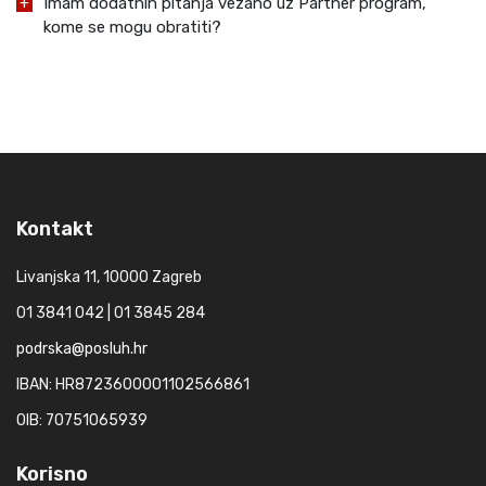
Imam dodatnih pitanja vezano uz Partner program,
kome se mogu obratiti?
Kontakt
Livanjska 11, 10000 Zagreb
01 3841 042 | 01 3845 284
podrska@posluh.hr
IBAN: HR8723600001102566861
OIB: 70751065939
Korisno