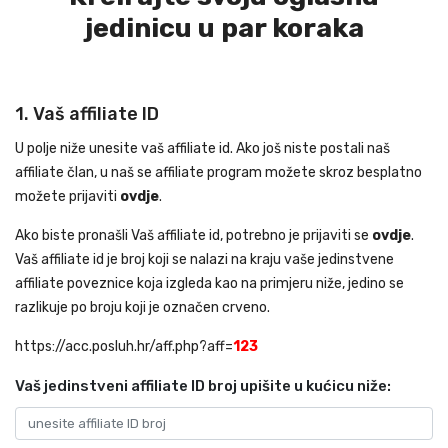
jedinicu u par koraka
1. Vaš affiliate ID
U polje niže unesite vaš affiliate id. Ako još niste postali naš
affiliate član, u naš se affiliate program možete skroz besplatno
možete prijaviti
ovdje
.
Ako biste pronašli Vaš affiliate id, potrebno je prijaviti se
ovdje
.
Vaš affiliate id je broj koji se nalazi na kraju vaše jedinstvene
affiliate poveznice koja izgleda kao na primjeru niže, jedino se
razlikuje po broju koji je označen crveno.
https://acc.posluh.hr/aff.php?aff=
123
Vaš jedinstveni affiliate ID broj upišite u kućicu niže: