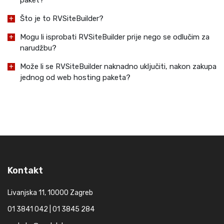
paket?
Što je to RVSiteBuilder?
Mogu li isprobati RVSiteBuilder prije nego se odlučim za
narudžbu?
Može li se RVSiteBuilder naknadno uključiti, nakon zakupa
jednog od web hosting paketa?
Kontakt
Livanjska 11, 10000 Zagreb
01 3841 042 | 01 3845 284