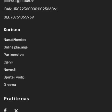
podrska@posluh.hr
IBAN: HR8723600001102566861
OIB: 70751065939
Korisno
Narudžbenica
Online plaćanje
Partnerstvo
Cjenik
Novosti
Upute i vodiči
O nama
Pratite nas