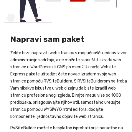
Napravi sam paket
Želite brzo napraviti web stranicu s mogućnošću jednostavne
administracije sadržaja, a ne možete si priuštiti izradu web
stranice u WordPressu ili CMS po mjeri? Uz naše Website
Express pakete uštedjet ćete novac izradom svoje web
stranice pomoću RVSiteBuildera. S RVSiteBuilderom ne treba
Vam nikakvo iskustvo u web dizajnu da biste izradili web
stranicu profesionalnog izgleda. Birajte među više od 1000
predložaka, prilagođavajte njihov stil, samostalno uređujte
stranicu pomoću WYSIWYG html editora, dodajte
komponente i jednostavno objavite web stranicu.
RvSiteBuilder možete besplatno isprobati prije narudžbe na